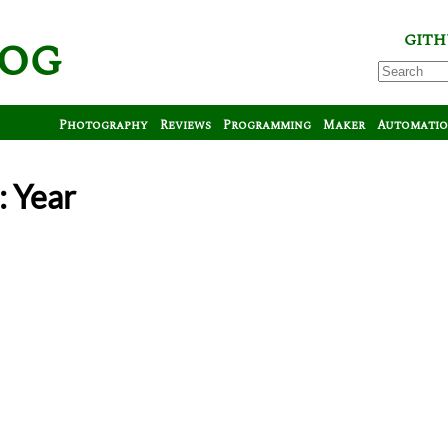
log
GITH
Photography
Reviews
Programming
Maker
Automati
: Year