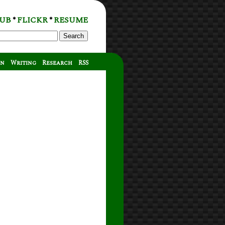
UB
FLICKR
RESUME
*
*
Search
on
Writing
Research
RSS